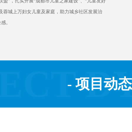
盟”，扎实开展“成都市儿童之家建设”、“儿童友好
及蓉城上万妇女儿童及家庭，助力城乡社区发展治
全感。
ECT D
- 项目动态 