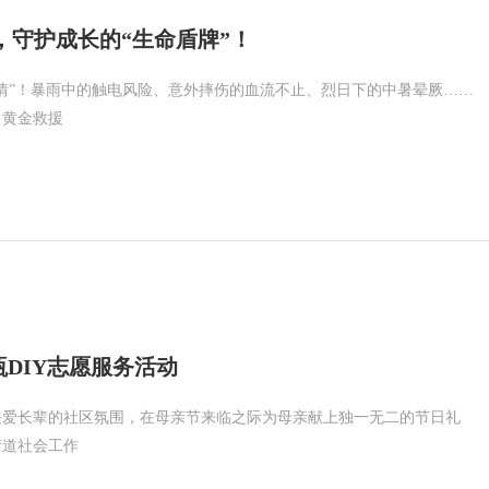
课，守护成长的“生命盾牌”！
情”！暴雨中的触电风险、意外摔伤的血流不止、烈日下的中暑晕厥……
，黄金救援
瓶DIY志愿服务活动
关爱长辈的社区氛围，在母亲节来临之际为母亲献上独一无二的节日礼
街道社会工作