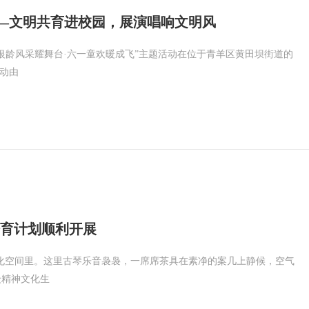
——文明共育进校园，展演唱响文明风
银龄风采耀舞台·六一童欢暖成飞”主题活动在位于青羊区黄田坝街道的
活动由
培育计划顺利开展
化空间里。这里古琴乐音袅袅，一席席茶具在素净的案几上静候，空气
众精神文化生