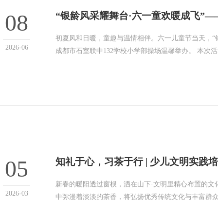
08
“银龄风采耀舞台·六一童欢暖成飞”
初夏风和日暖，童趣与温情相伴。六一儿童节当天，“
2026-06
成都市石室联中132学校小学部操场温馨举办。 本次
05
知礼于心，习茶于行 | 少儿文明实践
新春的暖阳透过窗棂，洒在山下·文明里精心布置的文
2026-03
中弥漫着淡淡的茶香，将弘扬优秀传统文化与丰富群