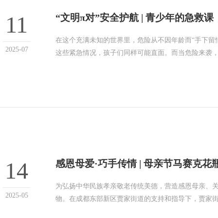
11
“文明π对”安全护航 | 青少年的急救
在这个充满未知的世界里，危险从不因年龄而“手下留
2025-07
这些紧急情况，孩子们同样可能直面。而当危险来袭
14
感恩母爱·巧手传情 | 母亲节马赛克花
为弘扬中华民族孝亲敬老传统美德，营造感恩母亲、
2025-05
物。在成都东部新区贾家街道的支持和指导下，贾家