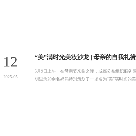
12
“美”满时光美妆沙龙 | 母亲的自我礼赞
5月9日上午，在母亲节来临之际，成都公益组织服务
2025-05
明里为20余名妈妈特别策划了一场名为“美”满时光的