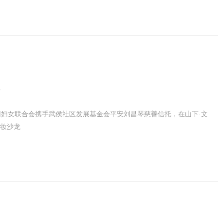
园妇女联合会携手武侯社区发展基金会平安刘昌琴慈善信托，在山下·文
美妆沙龙