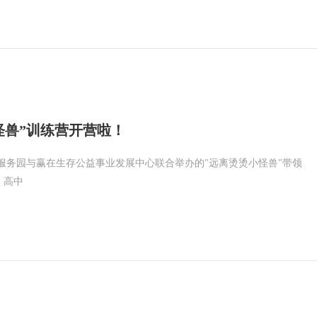
怪兽”训练营开营啦！
服务园与赢在生存公益事业发展中心联合举办的"远离烫烫小怪兽"带领
、高中