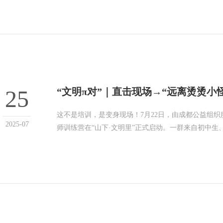
25
“文明π对”｜直击现场→“远离烫烫小
这不是培训，是变身现场！7月22日，由成都公益组织
2025-07
师训练营在“山下·文明里”正式启动。一群来自初中生