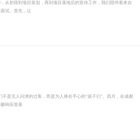
间，从初筛到项目策划，再到项目落地后的宣传工作，我们陪伴着来自
终面试。首先，让
ta们不是无人问津的过客，而是为人捧在手心的“孩子们”。四月，在成都
园极响应壹基