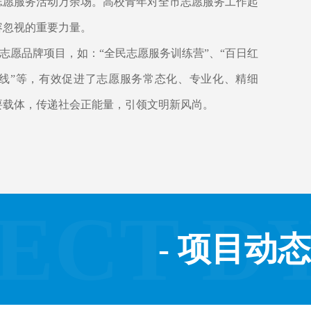
志愿服务活动万余场。高校青年对全市志愿服务工作起
容忽视的重要力量。
志愿品牌项目，如：“全民志愿服务训练营”、“百日红
刻在线”等，有效促进了志愿服务常态化、专业化、精细
要载体，传递社会正能量，引领文明新风尚。
ECT D
- 项目动态 