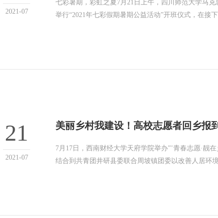
七彩暑期，彩虹之夏7月21日上午，四川师范大学马克
2021-07
举行“2021年七彩假期暑期公益活动”开班仪式，在接
21
美丽乡村我建设！高校志愿者回乡报到
7月17日，西南财经大学天府学院举办”’青春志愿·靓
2021-07
结合到共青团井研县委联合周坡镇团委以改善人居环