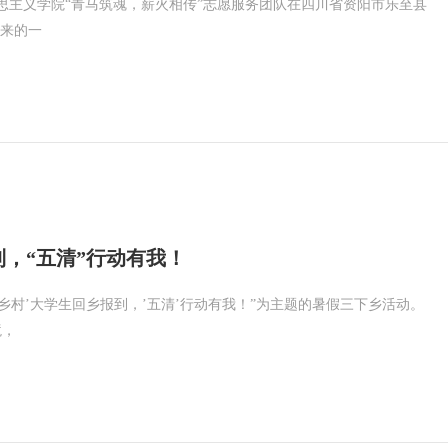
思主义学院“青马筑魂，薪火相传”志愿服务团队在四川省资阳市乐至县
下来的一
，“五清”行动有我！
在乡村’大学生回乡报到，’五清’行动有我！”为主题的暑假三下乡活动。
境，