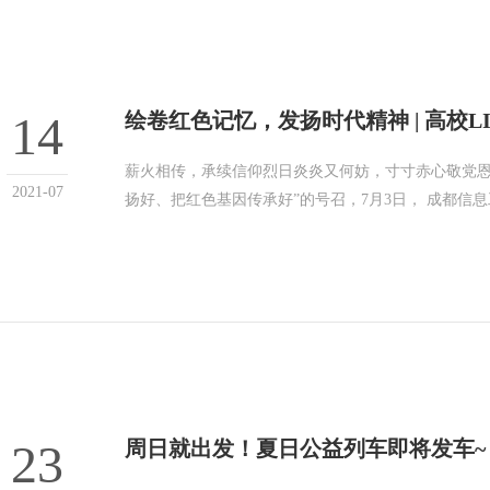
14
绘卷红色记忆，发扬时代精神 | 高校LI
薪火相传，承续信仰烈日炎炎又何妨，寸寸赤心敬党恩
2021-07
扬好、把红色基因传承好”的号召，7月3日， 成都信
23
周日就出发！夏日公益列车即将发车~