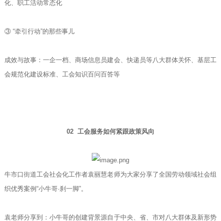
化、职工活动常态化
③ “牵引行动”的那些事儿
成效与故事：一企一档、商场信息员建会、快递员等八大群体关怀、基层工
会规范化建设标准、工会知识百问百答等
02 工会服务如何紧跟政策风向
牛市口街道工会社会化工作者袁丽慧老师为大家分享了全国劳动领域社会组
织优秀案例“小牛哥·刹一脚”。
袁老师分享到：小牛哥的创建背景源自于中央、省、市对八大群体及新形势